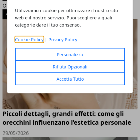
Outfit
Utilizziamo i cookie per ottimizzare il nostro sito
ARTICOLI POPOLARI
web e il nostro servizio. Puoi scegliere a quali
categorie dare il tuo consenso.
Cookie Policy
|
Privacy Policy
Personalizza
Rifiuta Opzionali
Accetta Tutto
Piccoli dettagli, grandi effetti: come gli
orecchini influenzano l’estetica personale
29/05/2026