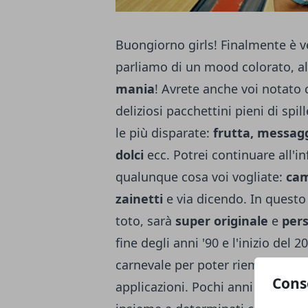
Buongiorno girls! Finalmente è ve
parliamo di un mood colorato, al
mania
! Avrete anche voi notato c
deliziosi pacchettini pieni di spi
le più disparate:
frutta, messaggi
dolci
ecc. Potrei continuare all'i
qualunque cosa voi vogliate:
cam
zainetti
e via dicendo. In questo
toto, sarà
super originale
e
pers
fine degli anni '90 e l'inizio del 
carnevale per poter riempire i mie
Cons
applicazioni. Pochi anni dopo la 