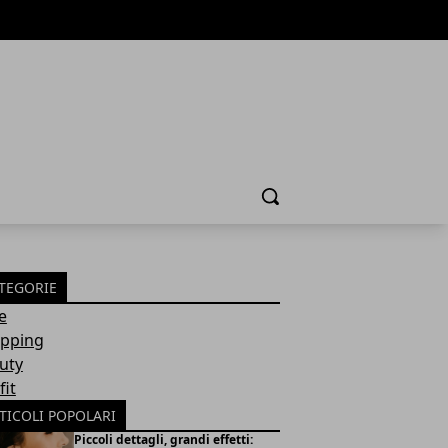
Cerca
TEGORIE
e
pping
uty
fit
TICOLI POPOLARI
Piccoli dettagli, grandi effetti: