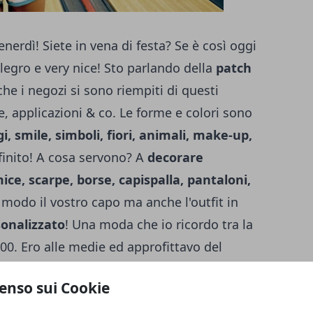
nerdì! Siete in vena di festa? Se è così oggi
legro e very nice! Sto parlando della
patch
he i negozi si sono riempiti di questi
lle, applicazioni & co. Le forme e colori sono
, smile, simboli, fiori, animali, make-up,
nfinito! A cosa servono? A
decorare
ice, scarpe, borse, capispalla, pantaloni,
 modo il vostro capo ma anche l'outfit in
onalizzato
! Una moda che io ricordo tra la
2000. Ero alle medie ed approfittavo del
i jeans di scritte fatte a pennarello ed
enso sui Cookie
Denny Rose regalava bustine di spille