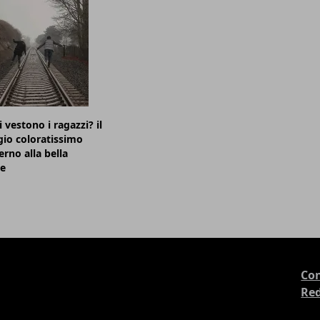
 vestono i ragazzi? il
io coloratissimo
erno alla bella
ne
Con
Re