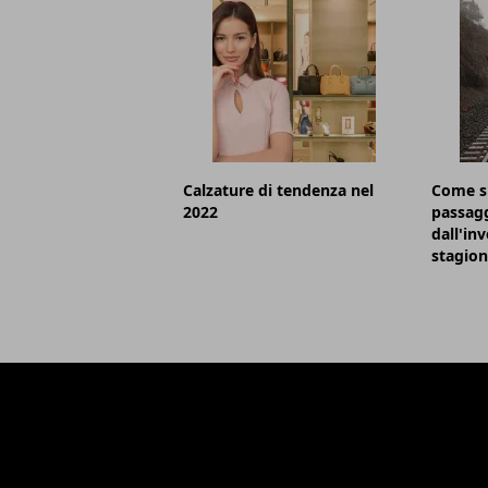
Calzature di tendenza nel
Come si
2022
passagg
dall'inv
stagio