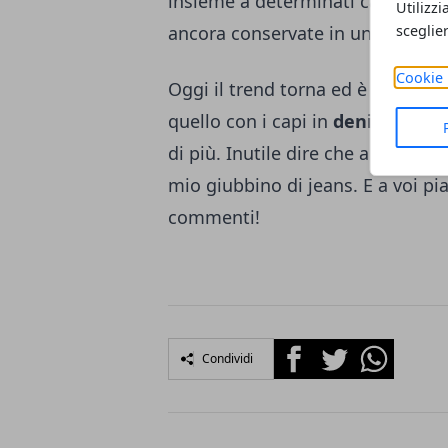
insieme a determinati capi, ero 
Utilizzi
ancora conservate in una scatola
sceglie
Cookie 
Oggi il trend torna ed è già vira
quello con i capi in
denim
dove i 
di più. Inutile dire che a primavera
mio giubbino di jeans. E a voi p
commenti!
Facebook
Twitter
Whatsapp
Condividi