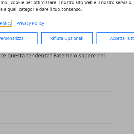
talmente entusiasta della moda che le ho
amo i cookie per ottimizzare il nostro sito web e il nostro servizio.
.
re a quali categorie dare il tuo consenso.
Policy
|
Privacy Policy
le. A mio parere l'abbinamento più cool è
tipi e i colori delle spille applicate spiccano
Personalizza
Rifiuta Opzionali
Accetta Tut
 io tirerò fuori le mie spille e imbellirò il
iace questa tendenza? Fatemelo sapere nei