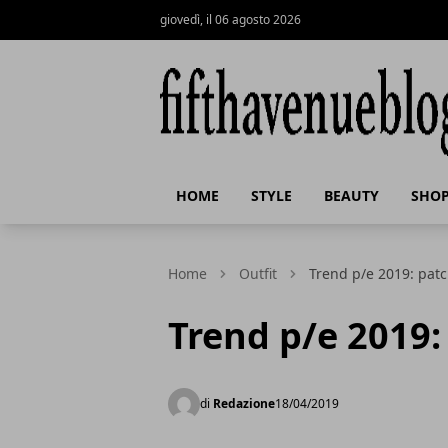
giovedì, il 06 agosto 2026
fifthavenueblog.it
HOME
STYLE
BEAUTY
SHOP
Home
Outfit
Trend p/e 2019: pat
Trend p/e 2019
di
Redazione
18/04/2019