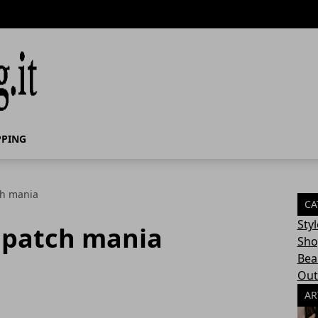
PING
ch mania
CA
Styl
: patch mania
Sho
Bea
Out
AR