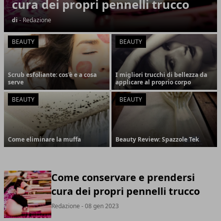
cura dei propri pennelli trucco
di
- Redazione
BEAUTY
BEAUTY
Scrub esfoliante: cos'è e a cosa
I migliori trucchi di bellezza da
serve
applicare al proprio corpo
BEAUTY
BEAUTY
Come eliminare la muffa
Beauty Review: Spazzole Tek
Come conservare e prendersi
cura dei propri pennelli trucco
Redazione
- 08 gen 2023